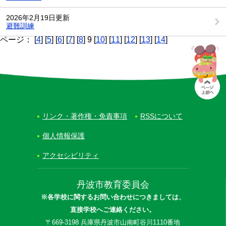
2026年2月19日更新
避難訓練
ページ： [
4
] [
5
] [
6
] [
7
] [
8
] 9 [
10
] [
11
] [
12
] [
13
] [
14
]
リンク・著作権・免責事項
RSSについて
個人情報保護
アクセシビリティ
丹波市教育委員会
※各学校に関するお問い合わせにつきましては、
直接学校へご連絡ください。
〒669-3198 兵庫県丹波市山南町谷川1110番地