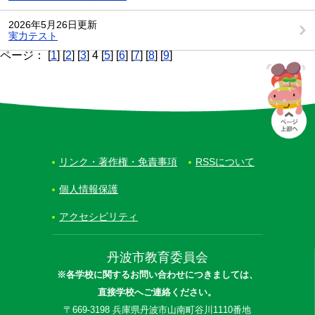
2026年5月26日更新
実力テスト
ページ： [
1
] [
2
] [
3
] 4 [
5
] [
6
] [
7
] [
8
] [
9
]
リンク・著作権・免責事項
RSSについて
個人情報保護
アクセシビリティ
丹波市教育委員会
※各学校に関するお問い合わせにつきましては、
直接学校へご連絡ください。
〒669-3198 兵庫県丹波市山南町谷川1110番地