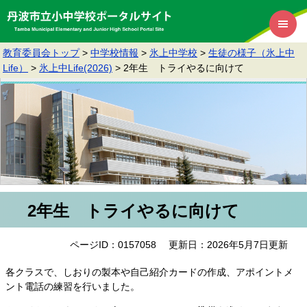
教育委員会トップ
>
中学校情報
>
氷上中学校
>
生徒の様子（氷上中
Life）
>
氷上中Life(2026)
>
2年生 トライやるに向けて
2年生 トライやるに向けて
ページID：0157058
更新日：2026年5月7日更新
各クラスで、しおりの製本や自己紹介カードの作成、アポイントメ
ント電話の練習を行いました。