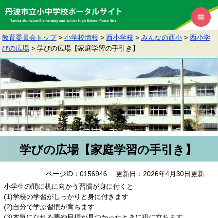
教育委員会トップ
>
小学校情報
>
西小学校
>
みんなの西小
>
西小学
びの広場
>
学びの広場【家庭学習の手引き】
学びの広場【家庭学習の手引き】
ページID：0156946
更新日：2026年4月30日更新
小学生の間に机に向かう習慣が身に付くと
(1)学校の学習がしっかりと身に付きます
(2)自分で学ぶ習慣が育ちます
(3)本気になれる夢や目標が見つかったときに役に立ちます。