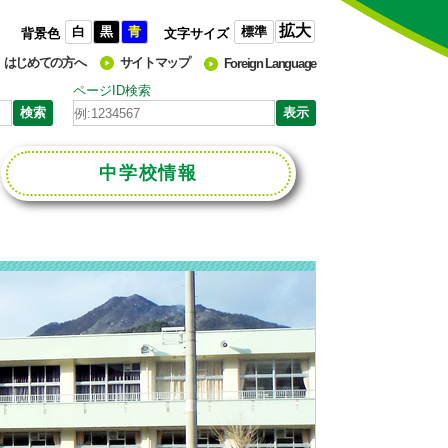
拡大
白
黒
青
標準
背景色
文字サイズ
はじめての方へ
サイトマップ
Foreign Language
ページID検索
中学校
情報