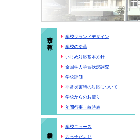
西小の教育
学校グランドデザイン
学校の沿革
いじめ対応基本方針
全国学力学習状況調査
学校評価
非常災害時の対応について
学校からのお便り
年間行事・校時表
学校ニュース
西っ子だより