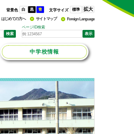
拡大
白
黒
青
標準
背景色
文字サイズ
はじめての方へ
サイトマップ
Foreign Language
ページID検索
中学校
情報