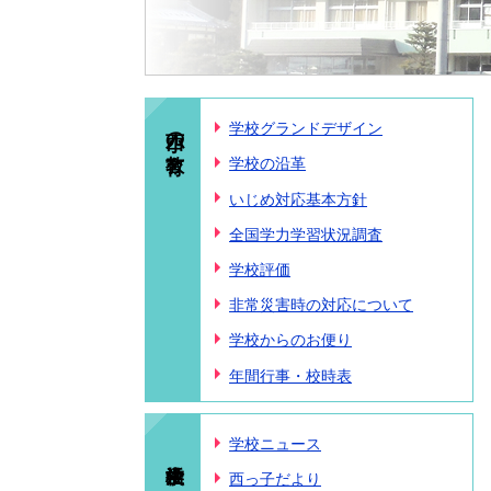
西小の教育
学校グランドデザイン
学校の沿革
いじめ対応基本方針
全国学力学習状況調査
学校評価
非常災害時の対応について
学校からのお便り
年間行事・校時表
学校ニュース
西っ子だより