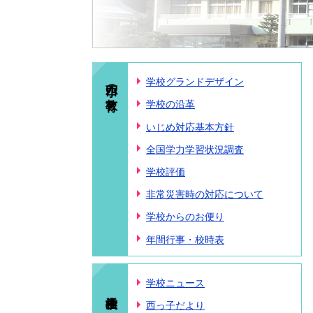
西小の教育
学校グランドデザイン
学校の沿革
いじめ対応基本方針
全国学力学習状況調査
学校評価
非常災害時の対応について
学校からのお便り
年間行事・校時表
学校ニュース
西っ子だより