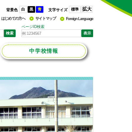
拡大
白
黒
青
標準
背景色
文字サイズ
はじめての方へ
サイトマップ
Foreign Language
ページID検索
中学校
情報