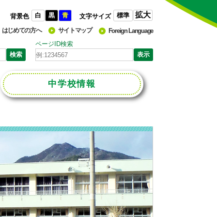
拡大
白
黒
青
標準
背景色
文字サイズ
はじめての方へ
サイトマップ
Foreign Language
ページID検索
中学校
情報