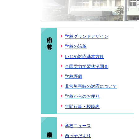
西小の教育
学校グランドデザイン
学校の沿革
いじめ対応基本方針
全国学力学習状況調査
学校評価
非常災害時の対応について
学校からのお便り
年間行事・校時表
学校ニュース
西っ子だより