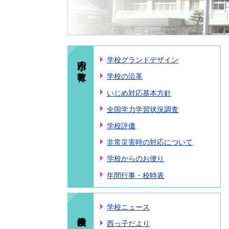
西小の教育
学校グランドデザイン
学校の沿革
いじめ対応基本方針
全国学力学習状況調査
学校評価
非常災害時の対応について
学校からのお便り
年間行事・校時表
学校ニュース
西っ子だより