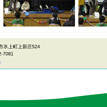
波市氷上町上新庄524
2-7081
ら