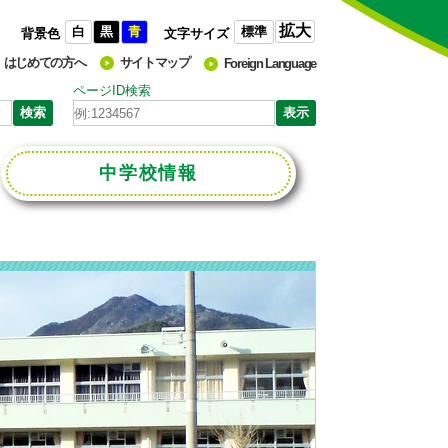
拡大
白
黒
青
標準
背景色
文字サイズ
はじめての方へ
サイトマップ
Foreign Language
ページID検索
中学校
情報