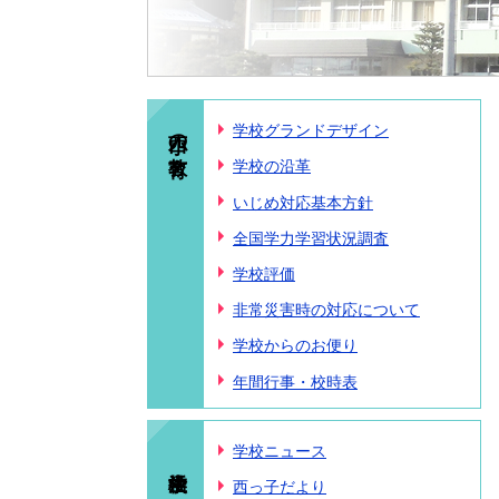
西小の教育
学校グランドデザイン
学校の沿革
いじめ対応基本方針
全国学力学習状況調査
学校評価
非常災害時の対応について
学校からのお便り
年間行事・校時表
学校ニュース
西っ子だより