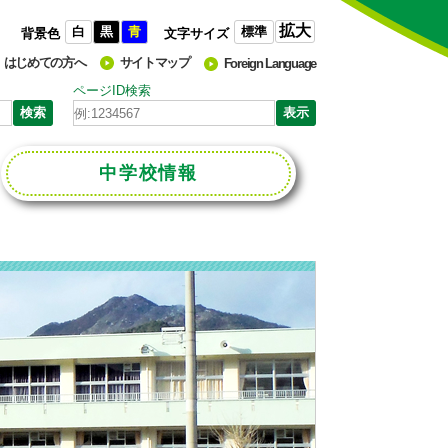
拡大
白
黒
青
標準
背景色
文字サイズ
はじめての方へ
サイトマップ
Foreign Language
ページID検索
中学校
情報