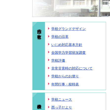
西小の教育
学校グランドデザイン
学校の沿革
いじめ対応基本方針
全国学力学習状況調査
学校評価
非常災害時の対応について
学校からのお便り
年間行事・校時表
学校ニュース
西っ子だより