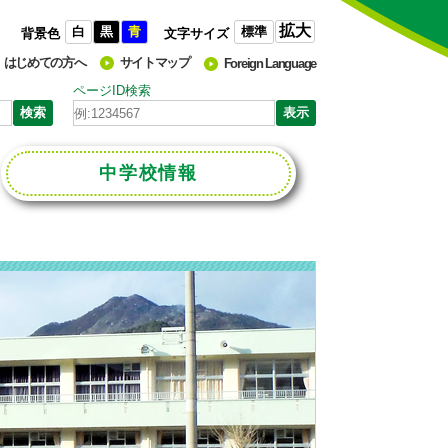
拡大
白
黒
青
標準
背景色
文字サイズ
はじめての方へ
サイトマップ
Foreign Language
ページID検索
中学校
情報