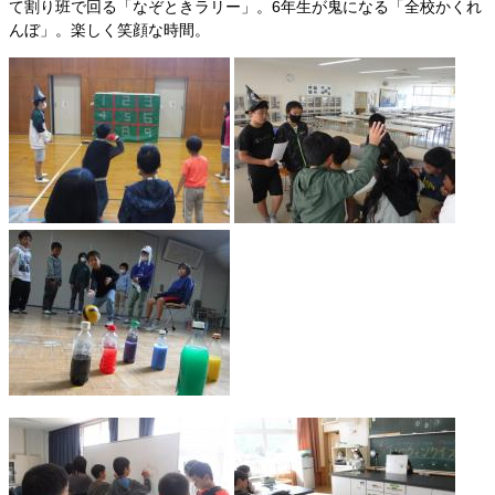
て割り班で回る「なぞときラリー」。6年生が鬼になる「全校かくれ
んぼ」。楽しく笑顔な時間。