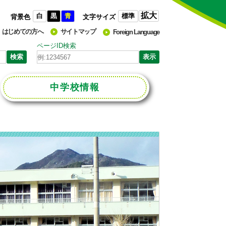
拡大
白
黒
青
標準
背景色
文字サイズ
はじめての方へ
サイトマップ
Foreign Language
ページID検索
中学校
情報