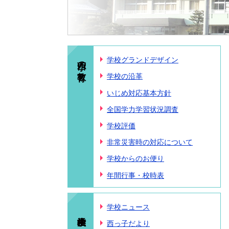
西小の教育
学校グランドデザイン
学校の沿革
いじめ対応基本方針
全国学力学習状況調査
学校評価
非常災害時の対応について
学校からのお便り
年間行事・校時表
学校ニュース
西っ子だより