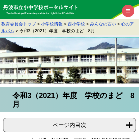
教育委員会トップ
>
小学校情報
>
西小学校
>
みんなの西小
>
心のア
ルバム
>
令和3（2021）年度 学校のまど 8月
令和3（2021）年度 学校のまど 8
月
ページ内目次