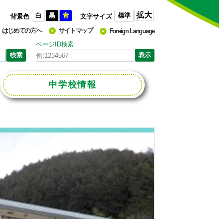
拡大
白
黒
青
標準
背景色
文字サイズ
はじめての方へ
サイトマップ
Foreign Language
ページID検索
中学校
情報