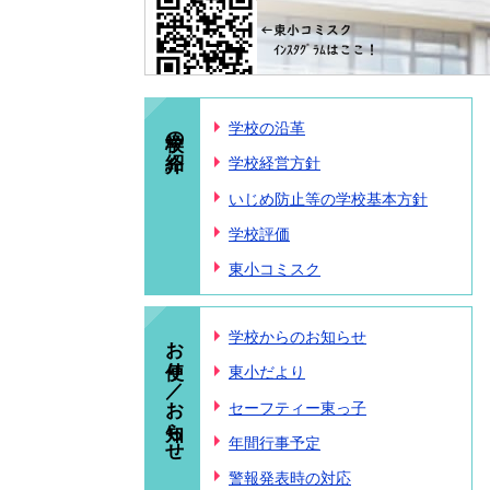
学校の紹介
学校の沿革
学校経営方針
いじめ防止等の学校基本方針
学校評価
東小コミスク
お便り／お知らせ
学校からのお知らせ
東小だより
セーフティー東っ子
年間行事予定
警報発表時の対応