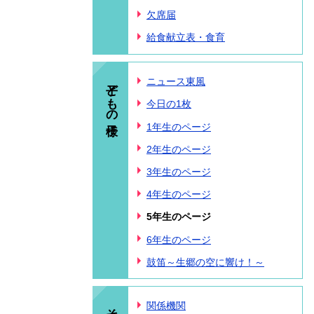
欠席届
給食献立表・食育
子どもの様子
ニュース東風
今日の1枚
1年生のページ
2年生のページ
3年生のページ
4年生のページ
5年生のページ
6年生のページ
鼓笛～生郷の空に響け！～
その他
関係機関