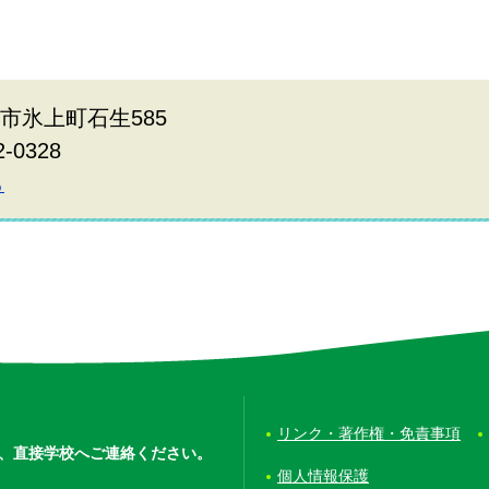
波市氷上町石生585
2-0328
ら
リンク・著作権・免責事項
、
直接学校へご連絡ください。
個人情報保護