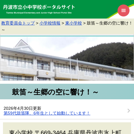
教育委員会トップ
>
小学校情報
>
東小学校
>
鼓笛～生郷の空に響け！
～
鼓笛～生郷の空に響け！～
2026年4月30日更新
第59代鼓笛隊、6年生として始動しています！
東小学校 〒669-3464 兵庫県丹波市氷上町