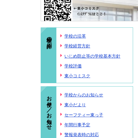
学校の紹介
学校の沿革
学校経営方針
いじめ防止等の学校基本方針
学校評価
東小コミスク
お便り／お知らせ
学校からのお知らせ
東小だより
セーフティー東っ子
年間行事予定
警報発表時の対応