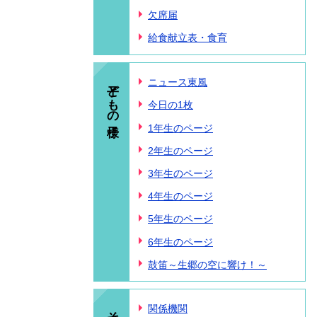
欠席届
給食献立表・食育
子どもの様子
ニュース東風
今日の1枚
1年生のページ
2年生のページ
3年生のページ
4年生のページ
5年生のページ
6年生のページ
鼓笛～生郷の空に響け！～
その他
関係機関