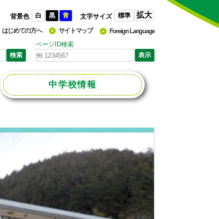
拡大
白
黒
青
標準
背景色
文字サイズ
はじめての方へ
サイトマップ
Foreign Language
ページID検索
中学校
情報