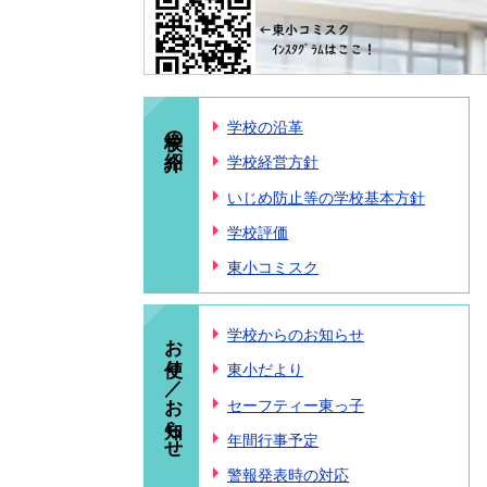
学校の紹介
学校の沿革
学校経営方針
いじめ防止等の学校基本方針
学校評価
東小コミスク
お便り／お知らせ
学校からのお知らせ
東小だより
セーフティー東っ子
年間行事予定
警報発表時の対応