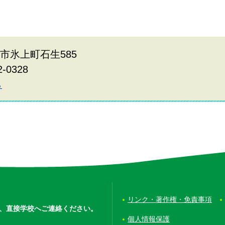
波市氷上町石生585
2-0328
ら
リンク・著作権・免責事項
、
直接学校へご連絡ください。
個人情報保護