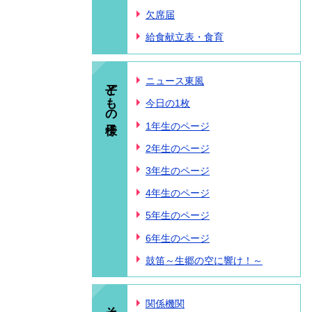
欠席届
給食献立表・食育
子どもの様子
ニュース東風
今日の1枚
1年生のページ
2年生のページ
3年生のページ
4年生のページ
5年生のページ
6年生のページ
鼓笛～生郷の空に響け！～
その他
関係機関