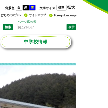
拡大
白
黒
青
標準
背景色
文字サイズ
はじめての方へ
サイトマップ
Foreign Language
ページID検索
中学校
情報