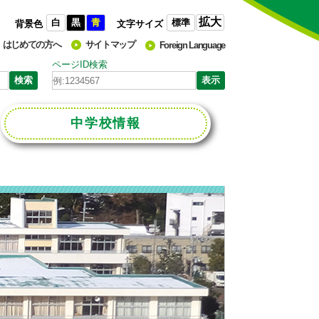
拡大
白
黒
青
標準
背景色
文字サイズ
はじめての方へ
サイトマップ
Foreign Language
ページID検索
中学校
情報