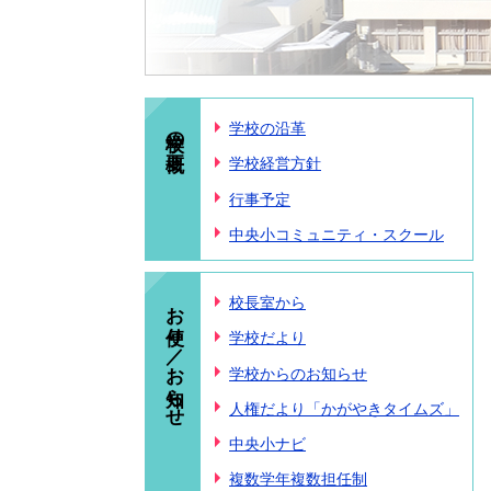
学校の概要
学校の沿革
学校経営方針
行事予定
中央小コミュニティ・スクール
お便り／お知らせ
校長室から
学校だより
学校からのお知らせ
人権だより「かがやきタイムズ」
中央小ナビ
複数学年複数担任制