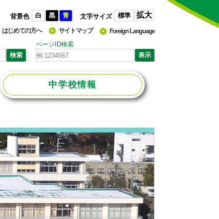
拡大
白
黒
青
標準
背景色
文字サイズ
はじめての方へ
サイトマップ
Foreign Language
ページID検索
中学校
情報