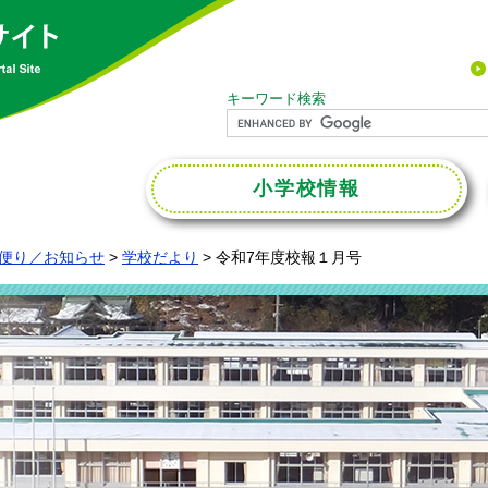
キーワード検索
小学校
情報
便り／お知らせ
>
学校だより
>
令和7年度校報１月号