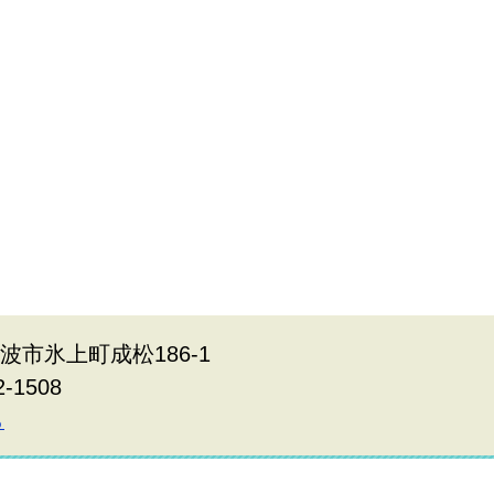
丹波市氷上町成松186-1
2-1508
ら