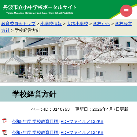
教育委員会トップ
>
小学校情報
>
大路小学校
>
学校から
>
学校経営
方針
>
学校経営方針
学校経営方針
ページID：0140753
更新日：2026年4月7日更新
令和8年度 学校教育目標 [PDFファイル／132KB]
令和7年度 学校教育目標 [PDFファイル／134KB]