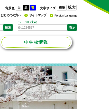
拡大
白
黒
青
標準
背景色
文字サイズ
はじめての方へ
サイトマップ
Foreign Language
ページID検索
中学校
情報