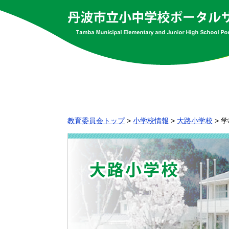
教育委員会トップ
>
小学校情報
>
大路小学校
>
学