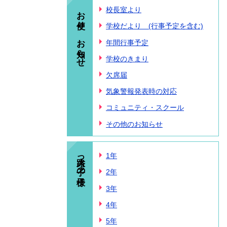
お便り、お知らせ
校長室より
学校だより (行事予定を含む)
年間行事予定
学校のきまり
欠席届
気象警報発表時の対応
コミュニティ・スクール
その他のお知らせ
大路っ子の様子
1年
2年
3年
4年
5年