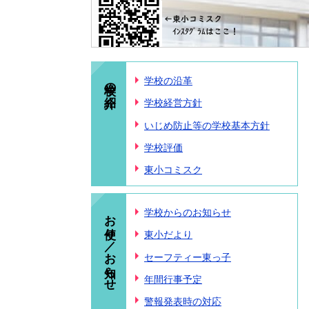
学校の紹介
学校の沿革
学校経営方針
いじめ防止等の学校基本方針
学校評価
東小コミスク
お便り／お知らせ
学校からのお知らせ
東小だより
セーフティー東っ子
年間行事予定
警報発表時の対応