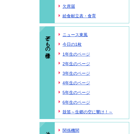
欠席届
給食献立表・食育
子どもの様子
ニュース東風
今日の1枚
1年生のページ
2年生のページ
3年生のページ
4年生のページ
5年生のページ
6年生のページ
鼓笛～生郷の空に響け！～
その他
関係機関