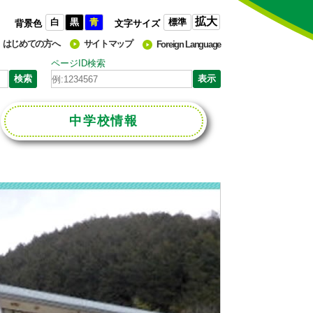
拡大
白
黒
青
標準
背景色
文字サイズ
はじめての方へ
サイトマップ
Foreign Language
ページID検索
中学校
情報