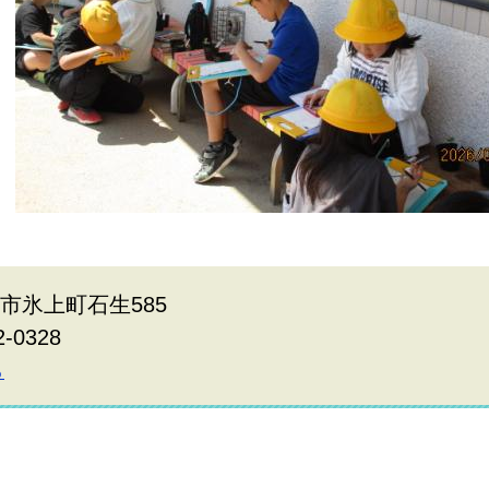
波市氷上町石生585
2-0328
ら