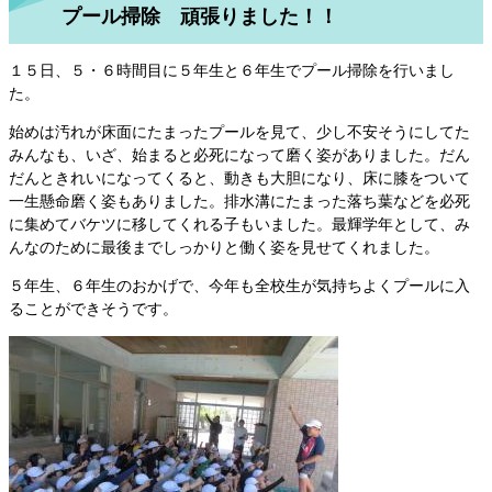
プール掃除 頑張りました！！
１５日、５・６時間目に５年生と６年生でプール掃除を行いまし
た。
始めは汚れが床面にたまったプールを見て、少し不安そうにしてた
みんなも、いざ、始まると必死になって磨く姿がありました。だん
だんときれいになってくると、動きも大胆になり、床に膝をついて
一生懸命磨く姿もありました。排水溝にたまった落ち葉などを必死
に集めてバケツに移してくれる子もいました。最輝学年として、み
んなのために最後までしっかりと働く姿を見せてくれました。
５年生、６年生のおかげで、今年も全校生が気持ちよくプールに入
ることができそうです。