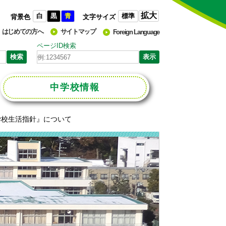
拡大
白
黒
青
標準
背景色
文字サイズ
はじめての方へ
サイトマップ
Foreign Language
ページID検索
中学校
情報
学校生活指針』について