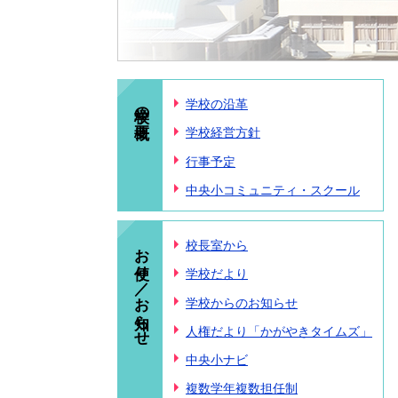
学校の概要
学校の沿革
学校経営方針
行事予定
中央小コミュニティ・スクール
お便り／お知らせ
校長室から
学校だより
学校からのお知らせ
人権だより「かがやきタイムズ」
中央小ナビ
複数学年複数担任制