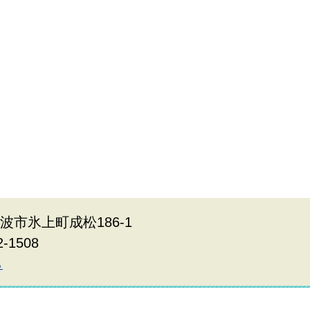
丹波市氷上町成松186-1
2-1508
ら