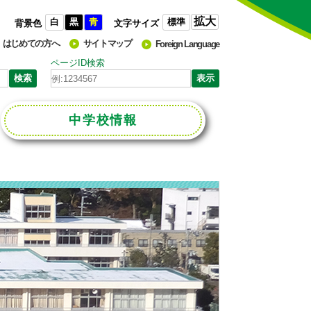
拡大
白
黒
青
標準
背景色
文字サイズ
はじめての方へ
サイトマップ
Foreign Language
ページID検索
中学校
情報