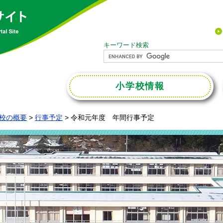
キーワード検索
小学校
情報
校の概要
>
行事予定
>
令和元年度 年間行事予定