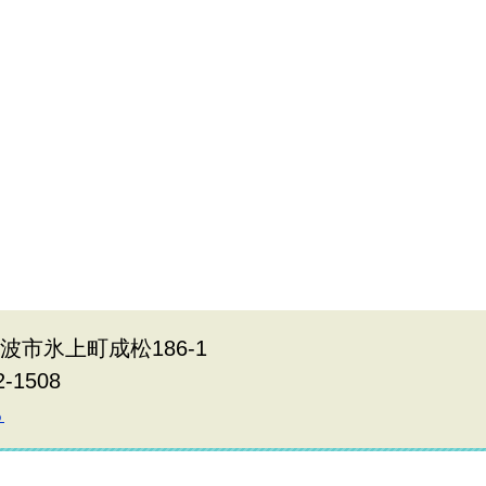
丹波市氷上町成松186-1
2-1508
ら