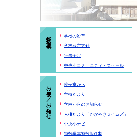
学校の概要
学校の沿革
学校経営方針
行事予定
中央小コミュニティ・スクール
お便り／お知らせ
校長室から
学校だより
学校からのお知らせ
人権だより「かがやきタイムズ」
中央小ナビ
複数学年複数担任制