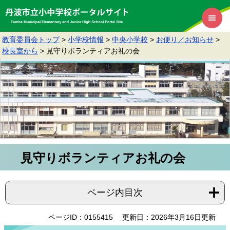
教育委員会トップ
>
小学校情報
>
中央小学校
>
お便り／お知らせ
>
校長室から
>
見守りボランティアお礼の会
見守りボランティアお礼の会
ページ内目次
ページID：0155415
更新日：2026年3月16日更新