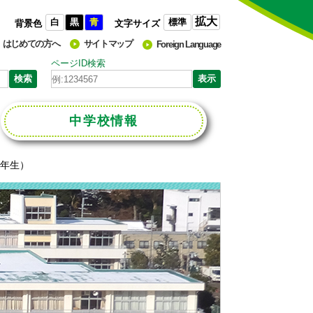
拡大
白
黒
青
標準
背景色
文字サイズ
はじめての方へ
サイトマップ
Foreign Language
ページID検索
中学校
情報
3年生）