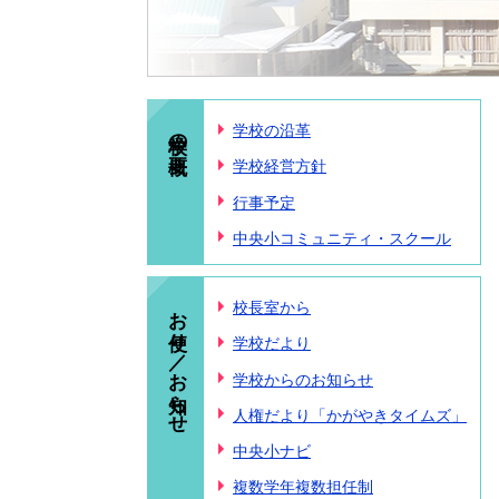
学校の概要
学校の沿革
学校経営方針
行事予定
中央小コミュニティ・スクール
お便り／お知らせ
校長室から
学校だより
学校からのお知らせ
人権だより「かがやきタイムズ」
中央小ナビ
複数学年複数担任制