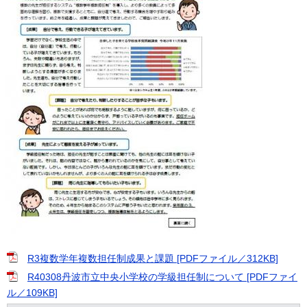
R3複数学年複数担任制成果と課題 [PDFファイル／312KB]
R40308丹波市立中央小学校の学級担任制について [PDFファイ
ル／109KB]