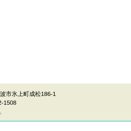
丹波市氷上町成松186-1
2-1508
ら