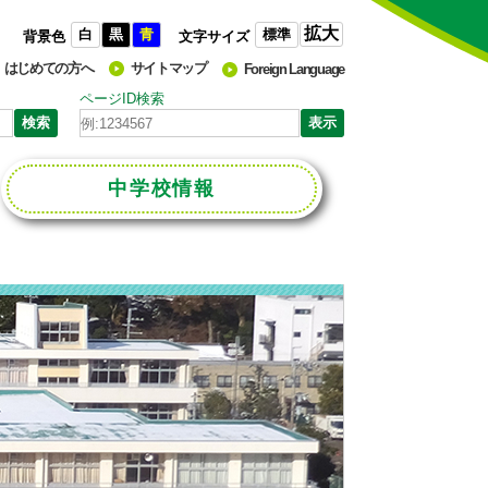
拡大
白
黒
青
標準
背景色
文字サイズ
はじめての方へ
サイトマップ
Foreign Language
ページID検索
中学校
情報