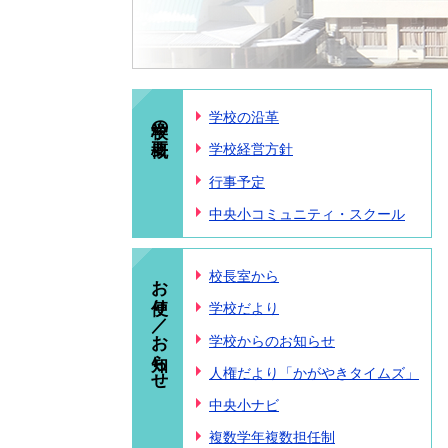
学校の概要
学校の沿革
学校経営方針
行事予定
中央小コミュニティ・スクール
お便り／お知らせ
校長室から
学校だより
学校からのお知らせ
人権だより「かがやきタイムズ」
中央小ナビ
複数学年複数担任制