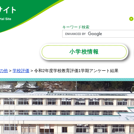
キーワード検索
小学校
情報
の他
>
学校評価
>
令和2年度学校教育評価1学期アンケート結果