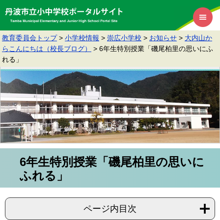
教育委員会トップ
>
小学校情報
>
崇広小学校
>
お知らせ
>
大内山か
らこんにちは（校長ブログ）
>
6年生特別授業「磯尾柏里の思いにふ
れる」
6年生特別授業「磯尾柏里の思いに
ふれる」
ページ内目次