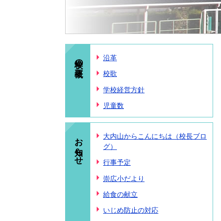
学校の概要
沿革
校歌
学校経営方針
児童数
お知らせ
大内山からこんにちは（校長ブロ
グ）
行事予定
崇広小だより
給食の献立
いじめ防止の対応