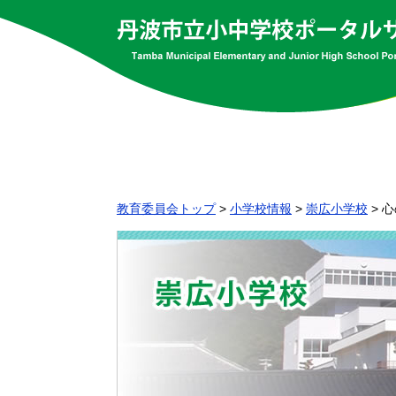
教育委員会トップ
>
小学校情報
>
崇広小学校
>
心