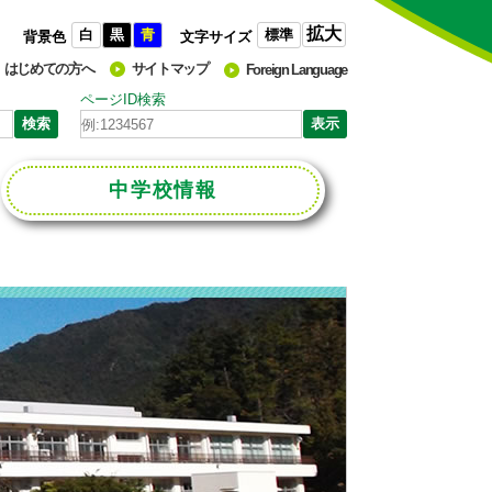
拡大
白
黒
青
標準
背景色
文字サイズ
はじめての方へ
サイトマップ
Foreign Language
ページID検索
中学校
情報