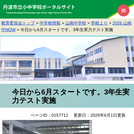
教育委員会トップ
>
中学校情報
>
山南中学校
>
学校より
>
2026 山南
中NOW
>
今日から6月スタートです。3年生実力テスト実施
今日から6月スタートです。3年生実
力テスト実施
ページID：0157712
更新日：2026年6月1日更新