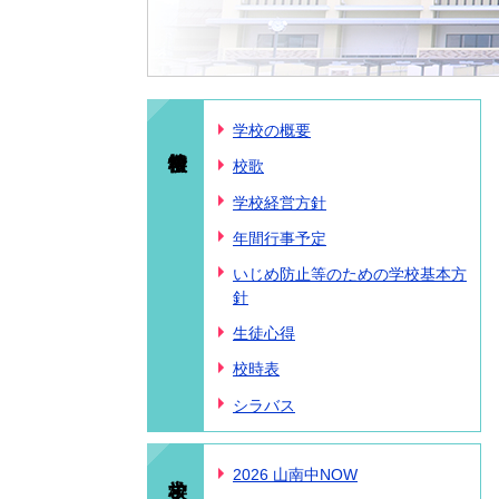
学校の概要
校歌
学校経営方針
年間行事予定
いじめ防止等のための学校基本方
針
生徒心得
校時表
シラバス
学校より
2026 山南中NOW