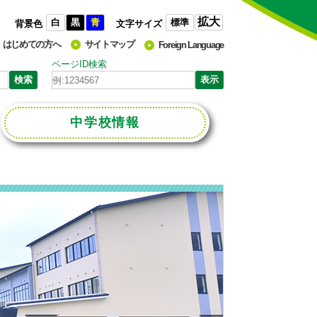
拡大
白
黒
青
標準
背景色
文字サイズ
はじめての方へ
サイトマップ
Foreign Language
ページID検索
中学校
情報