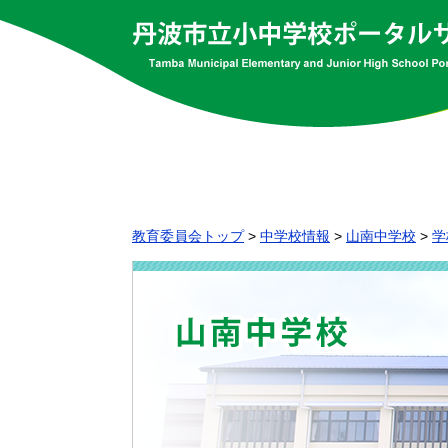
教育委員会トップ
>
中学校情報
>
山南中学校
>
学