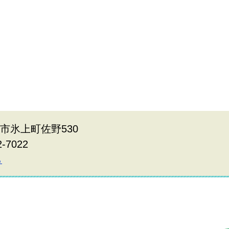
波市氷上町佐野530
2-7022
ら