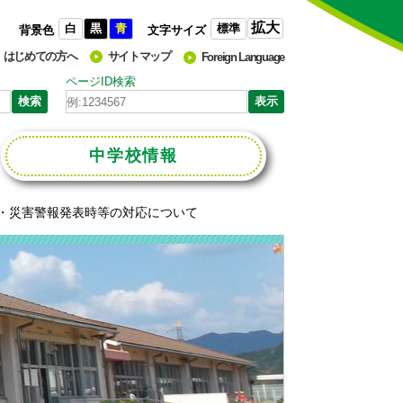
拡大
白
黒
青
標準
背景色
文字サイズ
はじめての方へ
サイトマップ
Foreign Language
ページID検索
中学校
情報
・災害警報発表時等の対応について