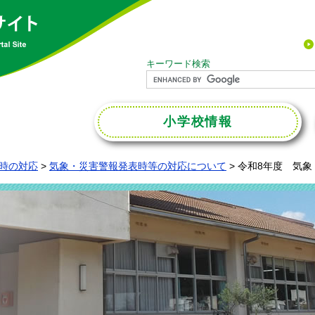
キーワード検索
小学校
情報
時の対応
>
気象・災害警報発表時等の対応について
>
令和8年度 気象