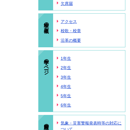
欠席届
学校の概要
アクセス
校歌・校章
沿革の概要
学年のページ
1年生
2年生
3年生
4年生
5年生
6年生
緊急時の対応
気象・災害警報発表時等の対応に
ついて