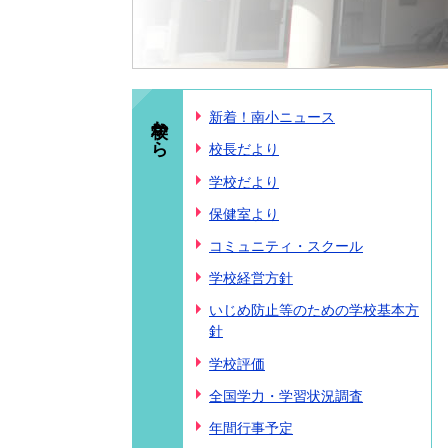
学校から
新着！南小ニュース
校長だより
学校だより
保健室より
コミュニティ・スクール
学校経営方針
いじめ防止等のための学校基本方
針
学校評価
全国学力・学習状況調査
年間行事予定