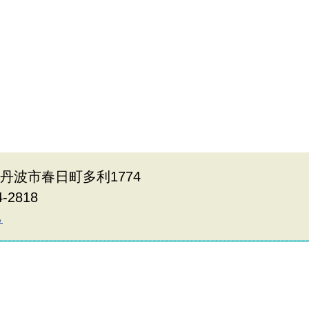
庫県丹波市春日町多利1774
4-2818
ら