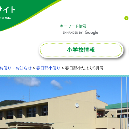
キーワード検索
小学校
情報
お便り・お知らせ
>
春日部小便り
>
春日部小だより5月号