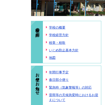
学校の紹介
学校の概要
学校経営方針
校章・校歌
いじめ防止基本方針
地図
お便り・お知らせ
年間行事予定
春日部小便り
緊急時（気象警報等）の対応
雷雨等の天候急変時におけるお迎
えについて