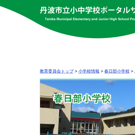
教育委員会トップ
>
小学校情報
>
春日部小学校
>