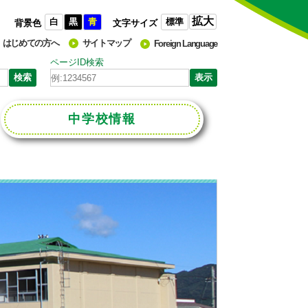
拡大
白
黒
青
標準
背景色
文字サイズ
はじめての方へ
サイトマップ
Foreign Language
ページID検索
中学校
情報