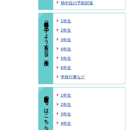
熱中症の予防対策
春日部っ子のようす（2026年度）
1年生
2年生
3年生
4年生
5年生
6年生
学校行事など
昨年度のHPはこちら
1年生
2年生
3年生
4年生