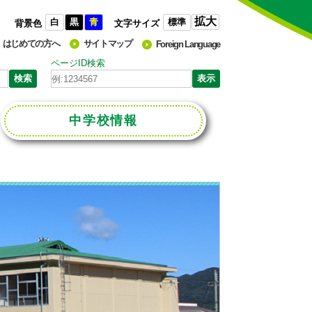
拡大
白
黒
青
標準
背景色
文字サイズ
はじめての方へ
サイトマップ
Foreign Language
ページID検索
中学校
情報