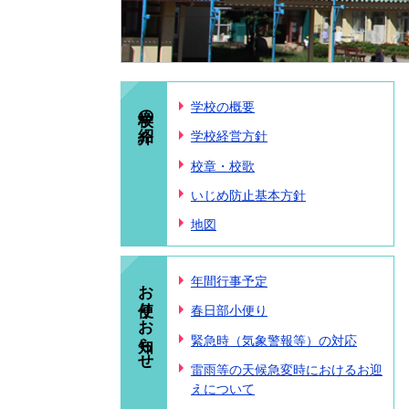
学校の紹介
学校の概要
学校経営方針
校章・校歌
いじめ防止基本方針
地図
お便り・お知らせ
年間行事予定
春日部小便り
緊急時（気象警報等）の対応
雷雨等の天候急変時におけるお迎
えについて