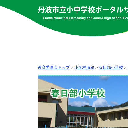
教育委員会トップ
>
小学校情報
>
春日部小学校
>