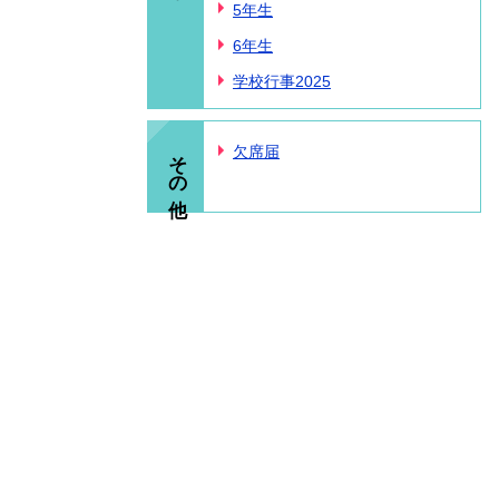
5年生
6年生
学校行事2025
その他
欠席届