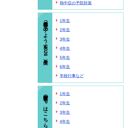
熱中症の予防対策
春日部っ子のようす（2026年度）
1年生
2年生
3年生
4年生
5年生
6年生
学校行事など
昨年度のHPはこちら
1年生
2年生
3年生
4年生