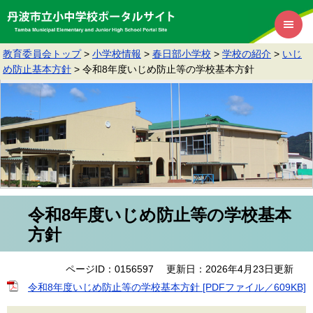
教育委員会トップ
>
小学校情報
>
春日部小学校
>
学校の紹介
>
いじ
め防止基本方針
>
令和8年度いじめ防止等の学校基本方針
令和8年度いじめ防止等の学校基本
方針
ページID：0156597
更新日：2026年4月23日更新
令和8年度いじめ防止等の学校基本方針 [PDFファイル／609KB]