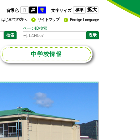
拡大
白
黒
青
標準
背景色
文字サイズ
はじめての方へ
サイトマップ
Foreign Language
ページID検索
中学校
情報