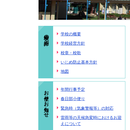
学校の紹介
学校の概要
学校経営方針
校章・校歌
いじめ防止基本方針
地図
お便り・お知らせ
年間行事予定
春日部小便り
緊急時（気象警報等）の対応
雷雨等の天候急変時におけるお迎
えについて