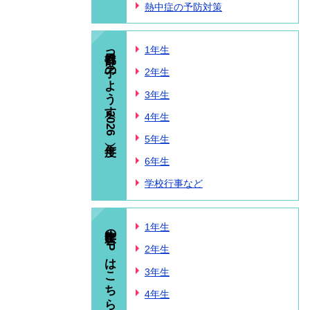
熱中症の予防対策
春日部っ子のようす（2026年度）
1年生
2年生
3年生
4年生
5年生
6年生
学校行事など
昨年度のHPはこちら
1年生
2年生
3年生
4年生