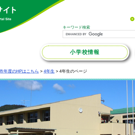
キーワード検索
小学校
情報
昨年度のHPはこちら
>
4年生
>
4年生のページ