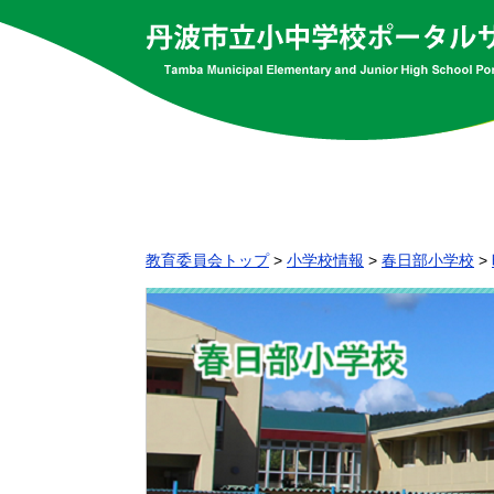
教育委員会トップ
>
小学校情報
>
春日部小学校
>