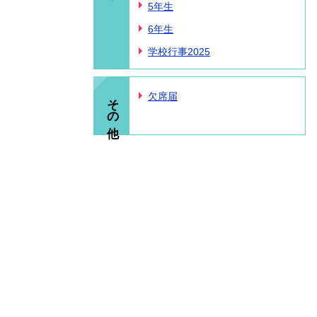
5年生
6年生
学校行事2025
その他
欠席届