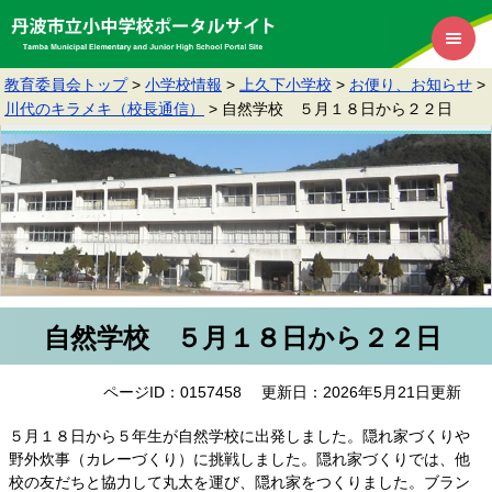
教育委員会トップ
>
小学校情報
>
上久下小学校
>
お便り、お知らせ
>
川代のキラメキ（校長通信）
>
自然学校 ５月１８日から２２日
自然学校 ５月１８日から２２日
ページID：0157458
更新日：2026年5月21日更新
５月１８日から５年生が自然学校に出発しました。隠れ家づくりや
野外炊事（カレーづくり）​に挑戦しました。隠れ家づくりでは、他
校の友だちと協力して丸太を運び、隠れ家をつくりました。ブラン