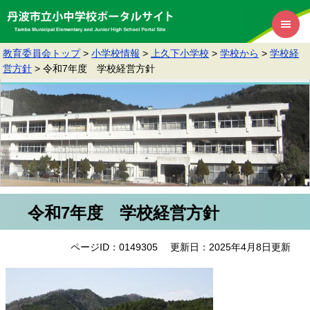
教育委員会トップ
>
小学校情報
>
上久下小学校
>
学校から
>
学校経
営方針
>
令和7年度 学校経営方針
令和7年度 学校経営方針
ページID：0149305
更新日：2025年4月8日更新