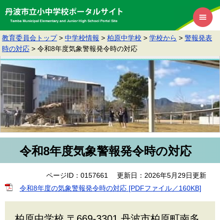
教育委員会トップ
>
中学校情報
>
柏原中学校
>
学校から
>
警報発表
時の対応
>
令和8年度気象警報発令時の対応
令和8年度気象警報発令時の対応
ページID：0157661
更新日：2026年5月29日更新
令和8年度の気象警報発令時の対応 [PDFファイル／160KB]
柏原中学校 〒669-3301 丹波市柏原町南多