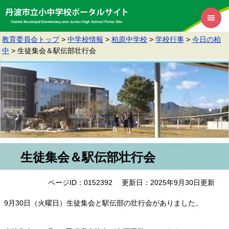
教育委員会トップ
>
中学校情報
>
柏原中学校
>
学校行事
>
今日の柏
中
>
生徒集会＆駅伝部壮行会
生徒集会＆駅伝部壮行会
ページID：0152392
更新日：2025年9月30日更新
9月30日（火曜日）生徒集会と駅伝部の壮行会がありました。