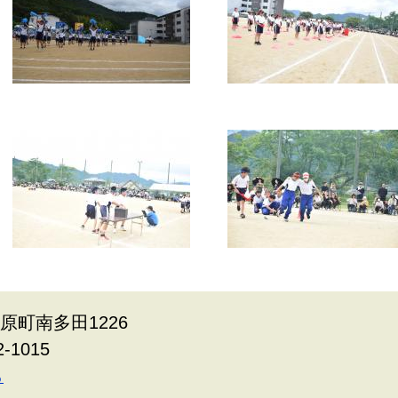
柏原町南多田1226
2-1015
ら