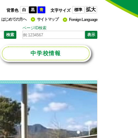
拡大
白
黒
青
標準
背景色
文字サイズ
はじめての方へ
サイトマップ
Foreign Language
ページID検索
中学校
情報