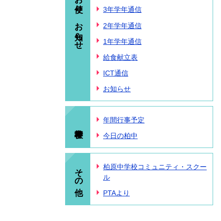
お便り、お知らせ
3年学年通信
2年学年通信
1年学年通信
給食献立表
ICT通信
お知らせ
年間行事予定
今日の柏中
その他
柏原中学校コミュニティ・スクー
ル
PTAより