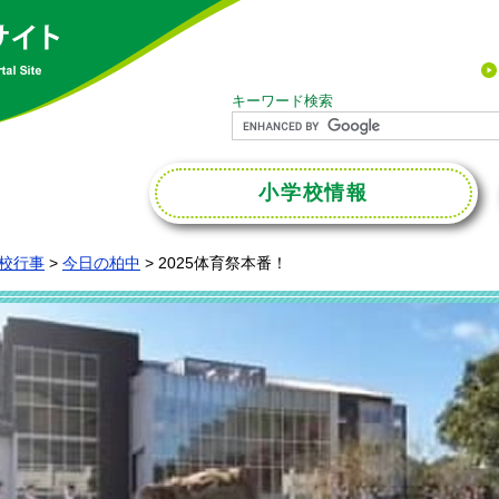
キーワード検索
小学校
情報
校行事
>
今日の柏中
>
2025体育祭本番！