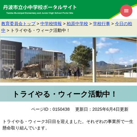
教育委員会トップ
>
中学校情報
>
柏原中学校
>
学校行事
>
今日の柏
中
>
トライやる・ウィーク活動中！
トライやる・ウィーク活動中！
ページID：0150438
更新日：2025年6月4日更新
トライやる・ウィーク3日目を迎えました。それぞれの事業所で一生
懸命取り組んでいます。