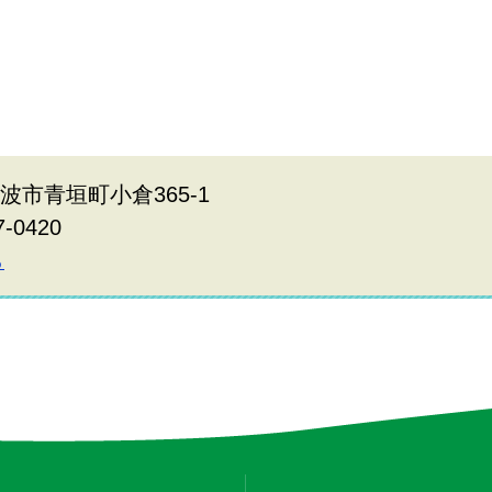
丹波市青垣町小倉365-1
7-0420
ら