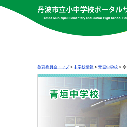
教育委員会トップ
>
中学校情報
>
青垣中学校
>
令