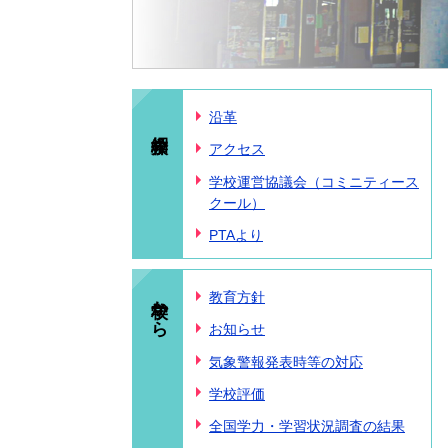
沿革
アクセス
学校運営協議会（コミニティース
クール）
PTAより
学校から
教育方針
お知らせ
気象警報発表時等の対応
学校評価
全国学力・学習状況調査の結果