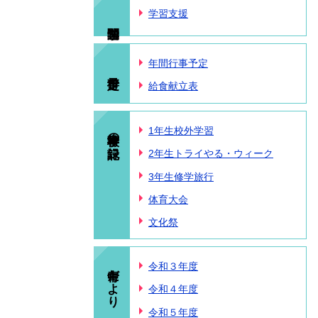
学習支援
年間行事予定
給食献立表
学校行事の記録
1年生校外学習
2年生トライやる・ウィーク
3年生修学旅行
体育大会
文化祭
青中だより
令和３年度
令和４年度
令和５年度