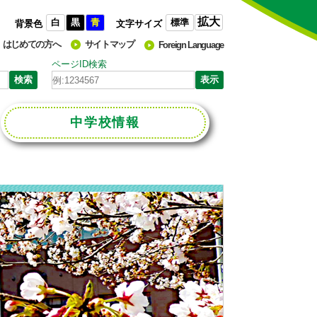
拡大
白
黒
青
標準
背景色
文字サイズ
はじめての方へ
サイトマップ
Foreign Language
ページID検索
中学校
情報