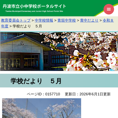
教育委員会トップ
>
中学校情報
>
青垣中学校
>
青中だより
>
令和８
年度
>
学校だより ５月
学校だより ５月
ページID：0157710
更新日：2026年6月1日更新