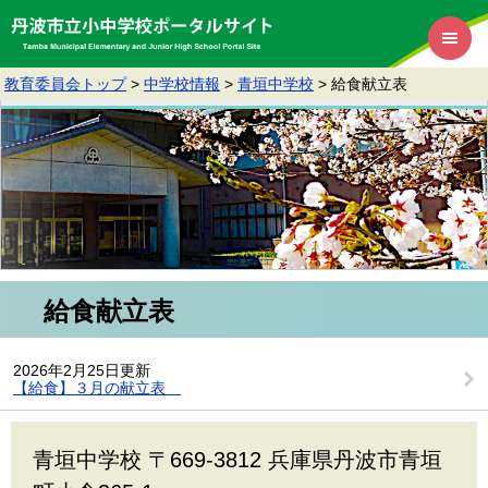
教育委員会トップ
>
中学校情報
>
青垣中学校
>
給食献立表
給食献立表
2026年2月25日更新
【給食】３月の献立表
青垣中学校 〒669-3812 兵庫県丹波市青垣