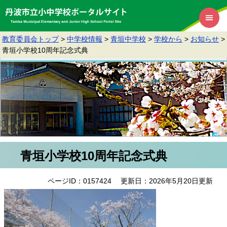
教育委員会トップ
>
中学校情報
>
青垣中学校
>
学校から
>
お知らせ
>
青垣小学校10周年記念式典
青垣小学校10周年記念式典
ページID：0157424
更新日：2026年5月20日更新