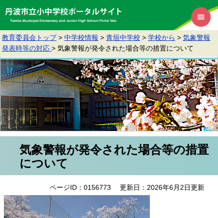
教育委員会トップ
>
中学校情報
>
青垣中学校
>
学校から
>
気象警報
発表時等の対応
>
気象警報が発令された場合等の措置について
気象警報が発令された場合等の措置
について
ページID：0156773
更新日：2026年6月2日更新